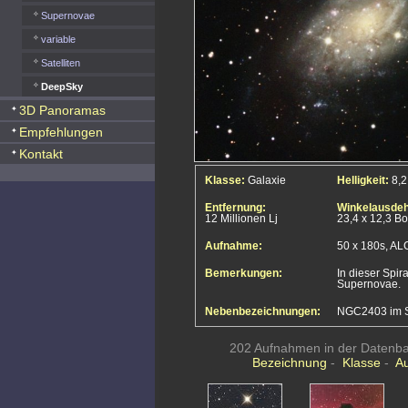
Supernovae
variable
Satelliten
DeepSky
3D Panoramas
Empfehlungen
Kontakt
Klasse:
Galaxie
Helligkeit:
8,
Entfernung:
Winkelausde
12 Millionen Lj
23,4 x 12,3 B
Aufnahme:
50 x 180s, A
Bemerkungen:
In dieser Spira
Supernovae.
Nebenbezeichnungen:
NGC2403 im St
202 Aufnahmen in der Datenban
Bezeichnung
-
Klasse
-
A