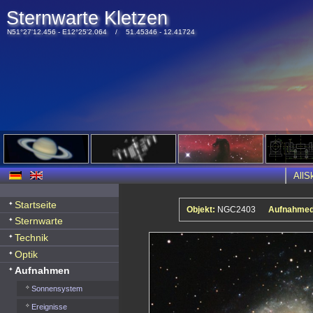
Sternwarte Kletzen
N51°27'12.456 - E12°25'2.064 / 51.45346 - 12.41724
All
Startseite
Objekt:
NGC2403
Aufnahmed
Sternwarte
Technik
Optik
Aufnahmen
Sonnensystem
Ereignisse