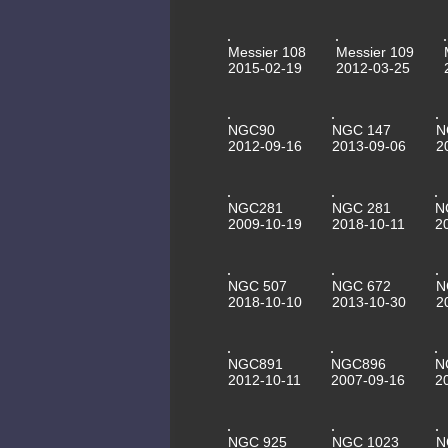
Messier 108
Messier 109
2015-02-19
2012-03-25
NGC90
NGC 147
N
2012-09-16
2013-09-06
2
NGC281
NGC 281
N
2009-10-19
2018-10-11
2
NGC 507
NGC 672
N
2018-10-10
2013-10-30
2
NGC891
NGC896
N
2012-10-11
2007-09-16
2
NGC 925
NGC 1023
N