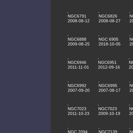
NGC6791
NGC6826
N
2008-08-12
2008-08-27
2
NGC6888
NGC 6905
N
2009-08-25
2018-10-05
2
NGC6946
NGC6951
N
2011-11-01
2012-09-16
2
NGC6992
NGC6995
N
2007-09-20
2007-08-17
2
NGC7023
NGC7023
N
2011-10-23
2009-10-19
2
NGC 7094
NGC7139
N