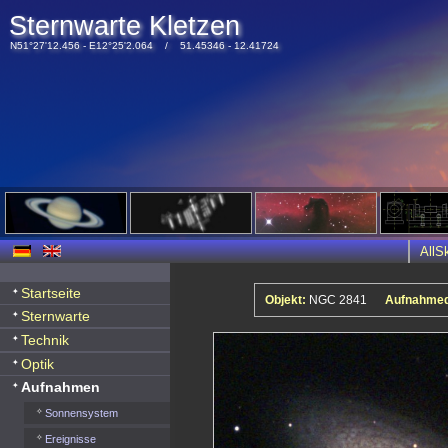
Sternwarte Kletzen
N51°27'12.456 - E12°25'2.064 / 51.45346 - 12.41724
All
Startseite
Objekt:
NGC 2841
Aufnahme
Sternwarte
Technik
Optik
Aufnahmen
Sonnensystem
Ereignisse