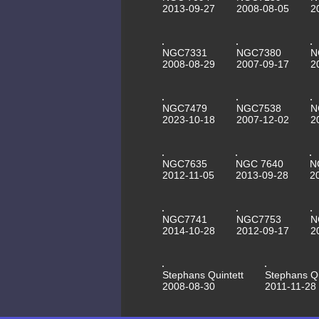
2013-09-27
2008-08-05
2
NGC7331
NGC7380
N
2008-08-29
2007-09-17
2
NGC7479
NGC7538
N
2023-10-18
2007-12-02
2
NGC7635
NGC 7640
N
2012-11-05
2013-09-28
2
NGC7741
NGC7753
N
2014-10-28
2012-09-17
2
Stephans Quintett
Stephans Qu
2008-08-30
2011-11-28