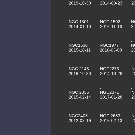
2019-10-30
2014-09-23
2
NGC 1501
NGC 1502
N
2014-01-10
2016-11-16
2
NGC1530
NGC1977
N
2015-10-11
2010-03-08
2
NGC 2146
NGC2276
N
2016-10-30
2014-10-28
2
NGC 2336
NGC2371
N
2015-02-14
2017-01-28
2
NGC2403
NGC 2683
N
2012-03-19
2015-02-13
2