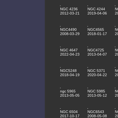
NGC 4236
NGC 4244
N
2012-03-21
2019-04-06
2
NGC4490
NGC4565
N
2008-03-29
2018-01-17
2
NGC 4647
NGC4725
N
2022-04-23
2013-04-07
2
NGC5248
NGC 5371
N
2018-04-19
2020-04-22
2
ngc 5965
NGC 5985
N
2013-05-05
2013-05-12
2
NGC 6504
NGC6543
N
2017-10-17
2008-05-08
2