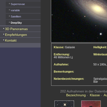
Supernovae
variable
Satelliten
DeepSky
3D Panoramas
Empfehlungen
Kontakt
Klasse:
Galaxie
Helligkeit:
Entfernung:
Winkelau
46 Millionen Lj
Aufnahme:
50 x 180s
Bemerkungen:
Nebenbezeichnungen:
Spiralgala
Bär
202 Aufnahmen in der Datenban
Bezeichnung
-
Klasse
-
A